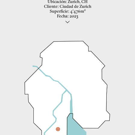
Ubicación
Zurich, CH
Cliente
Ciudad de Zurich
Superficie
4'476m²
Fecha
2023
Renovación de una residencia de estudiantes
El proyecto integra el nuevo concepto operativo y las intervenciones
necesarias en la lógica del edificio diseñado por Ernst Gisel. Así, se
Concurso por procedimiento selectivo - 1er Premio
mantienen la división -núcleo, pasillo y franja de habitaciones- y la
jerarquía de la planta. Los aseos del núcleo central se reorganizan y
En colaboración con Rolf Schaffner Architekt
renuevan por completo, mientras que los baños adicionales
Paisajismo: Cadrage Landschaftsarchitekten
necesarios se ubican en la franja de dormitorios. Éstos se sitúan
Estructuras: Federer & Partner Bauingenieure
directamente junto a los nuevos shunts de ventilación y ocupan
Gestión de la construcción: Wölfli Bauplanung
sólo la mitad de la profundidad de las habitaciones, de modo que se
Inst. eléctricas: Gutknecht Elektroplanung
permite mantener el aspecto exterior de las mismas como una
Inst. mecánicas: Frei+Partner Haustechnik
fachada perforada enlucida. Además, la simetría central de la planta
Física y acústica: Bauphysik Schweiz
sigue siendo legible. Las dos viviendas en planta baja están
organizadas con el mismo planteamiento; las habitaciones tienen
una orientación este/oeste, mientras que las cocinas comunes se
sitúan en las fachadas norte y sur. La planta superior, concebida
como zona de recreo y reunión, se reorganiza para adaptar nuevos
usos: El almacén donde se encuentran las taquillas se convierte en
una lavandería colectiva, las pérgolas verdes invitan al
esparcimiento, jardineras con plantas y hierbas autóctonas y un
sistema fotovoltaico integrado combinan ecología y tecnología. El
solárium al sur y el gimnasio al norte completan el concepto. Una
zonificación bien pensada permite una gran variedad de actividades
comunes.