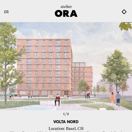
en
1/
2
VOLTA NORD
Location
Basel, CH