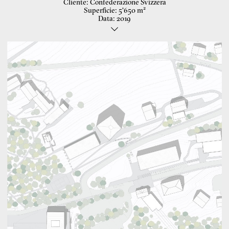
Cliente
Confederazione Svizzera
Superficie
5'650 m²
Data
2019
Centro sportivo ad alte prestazioni
Il centro sportivo di Magglingen si trova ai piedi del Giura sul
versante meridionale, sopra la città di Bienne. Su una lunghezza di
Concorso aperto
oltre 1,5 km sono sparsi nel paesaggio gli edifici e gli impianti del
complesso. Il centro di formazione e l'edificio della residenza sono
Paesaggio: Alsina Fernandez
collocati lungo il terreno scosceso, seguendo la topografia esistente
ed abbracciando il paesaggio bucolico.
Il volume dell'edificio di alloggio e formazione si sviluppa invece
lungo la linea del pendio e si apre radialmente per riprendere il
posizionamento degli edifici di alloggio esistenti. L'edificio si
appoggia sulla topografia in pendenza con una base indipendente,
che unisce le due volumetrie principali, che ospitano le due funzioni
dell'edificio (istruzione e alloggi).
L'impostazione strutturale dei nuovi volumi permette di preservare
le qualità esistenti dell'insieme e, allo stesso tempo, crea un nuovo
punto di riferimento architettonico, che funge da punto di
orientamento.
L'edificio è progettato come una costruzione mista in legno e
calcestruzzo. Il piano di base in calcestruzzo gettato in opera
costituisce la robusta base dell'edificio e sopporta i carichi dei piani
superiori. L'ala degli uffici sarà costruita come costruzione
prefabbricata in legno. Le colonne di legno sulla facciata servono