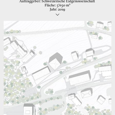
Auftraggeber
Schweizerische Eidgenossenschaft
Fläche
5'650 m²
Jahr
2019
Hochleistungssportzentrum
Am Jurasüdfuss oberhalb der Stadt Biel befindet sich das
Sportzentrum Magglingen. Auf einer Länge von über 1,5 km sind
Offener Wettbewerb
hier Bauten und Anlagen locker und weiträumig über den durch
Topographie und Wald geprägten Landschaftsraum verstreut.
Landschaft: Alsina Fernandez
Die ausgewählten Parzellen für das neue Unterkunfts- und
Ausbildungsgebäude sowie das Empfangsgebäude befinden sich im
Zentrum dieses Ensemble und sind von der örtlichen Natur und der
Baulandschaft geprägt. Die neuen Bundesbauten sollen das
Ensemble mit einem individuellen Charakter vervollständigen und
gleichzeitig eine neue Ankunftssituation bei der Bergstation des
Funiculaire schaffen.
Die abfallende Topographie wird durch einen eigenständigen Sockel
aufgenommen, der die beiden Bereiche (Ausbildung und
Unterkunft) zusammenbringt. Die bauliche Setzung der neuen
Volumen ermöglicht es, die bestehende Qualitäten des Ensembles
zu erhalten und schafft gleichzeitig ein neues architektonisches
Merkmal, das als Orientierungspunkt dient.
Das neue Ausbildungs- und Unterkunftsgebäude wird als
Mischkonstruktion in Holz und Massivbau geplant. Das
Sockelgeschoss aus Ortbeton bildet die robuste Basis des Gebäudes
und trägt die Lasten der oberen Geschosse. Darauf wird der